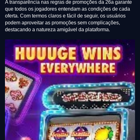
A transparência nas regras de promoções da 26a garante
que todos os jogadores entendam as condições de cada
oferta. Com termos claros e fácil de seguir, os usuários
podem aproveitar as promoções sem complicações,
destacando a natureza amigável da plataforma.