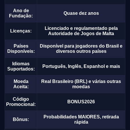
Ano de
Quase dez anos
Fundação:
Licenciado e regulamentado pela
Licenças:
Autoridade de Jogos de Malta
Países
Disponível para jogadores do Brasil e
Disponíveis:
diversos outros países
Idiomas
Português, Inglês, Espanhol e mais
Suportados:
Moeda
Real Brasileiro (BRL) e várias outras
Aceita:
moedas
Código
BONUS2026
Promocional:
Probabilidades MAIORES, retirada
Bônus:
rápida