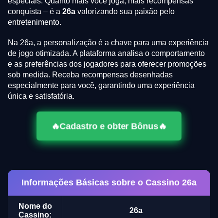
especiais. Quanto mais você joga, mais recompensas
conquista – é a
26a
valorizando sua paixão pelo
entretenimento.
Na 26a, a personalização é a chave para uma experiência
de jogo otimizada. A plataforma analisa o comportamento
e as preferências dos jogadores para oferecer promoções
sob medida. Receba recompensas desenhadas
especialmente para você, garantindo uma experiência
única e satisfatória.
🔥Cadastro e obter Bônus🔥
Informações Básicas sobre o Cassino 26a
Nome do
26a
Cassino: