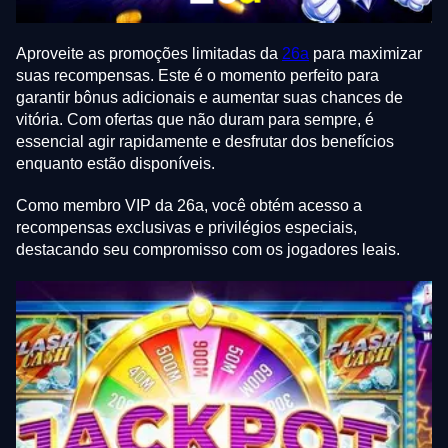
Aproveite as promoções limitadas da
26a
para maximizar
suas recompensas. Este é o momento perfeito para
garantir bônus adicionais e aumentar suas chances de
vitória. Com ofertas que não duram para sempre, é
essencial agir rapidamente e desfrutar dos benefícios
enquanto estão disponíveis.
Como membro VIP da 26a, você obtém acesso a
recompensas exclusivas e privilégios especiais,
destacando seu compromisso com os jogadores leais.