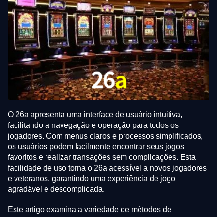
O 26a apresenta uma interface de usuário intuitiva,
facilitando a navegação e operação para todos os
jogadores. Com menus claros e processos simplificados,
os usuários podem facilmente encontrar seus jogos
favoritos e realizar transações sem complicações. Esta
facilidade de uso torna o 26a acessível a novos jogadores
e veteranos, garantindo uma experiência de jogo
agradável e descomplicada.
Este artigo examina a variedade de métodos de