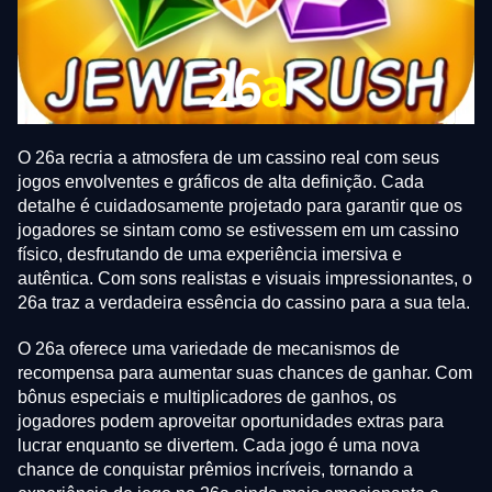
O 26a recria a atmosfera de um cassino real com seus
jogos envolventes e gráficos de alta definição. Cada
detalhe é cuidadosamente projetado para garantir que os
jogadores se sintam como se estivessem em um cassino
físico, desfrutando de uma experiência imersiva e
autêntica. Com sons realistas e visuais impressionantes, o
26a traz a verdadeira essência do cassino para a sua tela.
O 26a oferece uma variedade de mecanismos de
recompensa para aumentar suas chances de ganhar. Com
bônus especiais e multiplicadores de ganhos, os
jogadores podem aproveitar oportunidades extras para
lucrar enquanto se divertem. Cada jogo é uma nova
chance de conquistar prêmios incríveis, tornando a