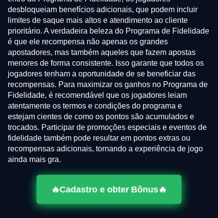
desbloqueiam benefícios adicionais, que podem incluir
limites de saque mais altos e atendimento ao cliente
prioritário. A verdadeira beleza do Programa de Fidelidade
é que ele recompensa não apenas os grandes
apostadores, mas também aqueles que fazem apostas
menores de forma consistente. Isso garante que todos os
jogadores tenham a oportunidade de se beneficiar das
recompensas. Para maximizar os ganhos no Programa de
Fidelidade, é recomendável que os jogadores leiam
atentamente os termos e condições do programa e
estejam cientes de como os pontos são acumulados e
trocados. Participar de promoções especiais e eventos de
fidelidade também pode resultar em pontos extras ou
recompensas adicionais, tornando a experiência de jogo
ainda mais gra.
🔥Cadastro e obter Bônus🔥