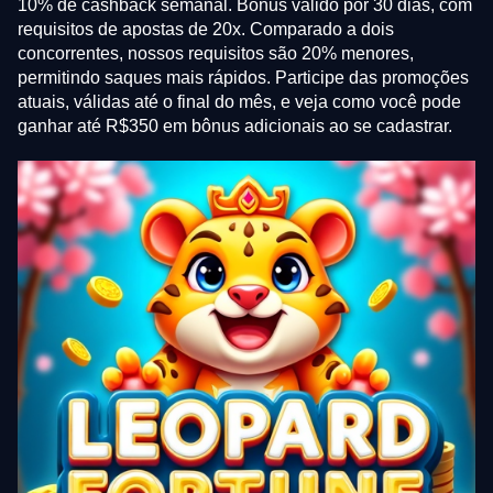
10% de cashback semanal. Bônus válido por 30 dias, com
requisitos de apostas de 20x. Comparado a dois
concorrentes, nossos requisitos são 20% menores,
permitindo saques mais rápidos. Participe das promoções
atuais, válidas até o final do mês, e veja como você pode
ganhar até R$350 em bônus adicionais ao se cadastrar.