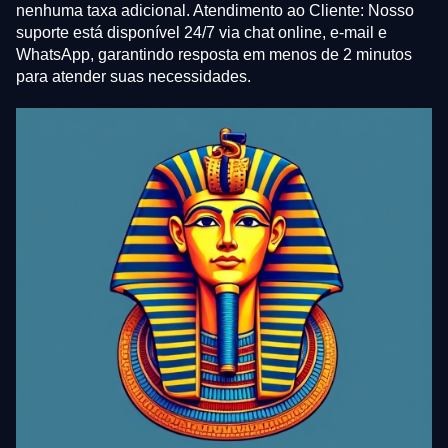
nenhuma taxa adicional. Atendimento ao Cliente: Nosso
suporte está disponível 24/7 via chat online, e-mail e
WhatsApp, garantindo resposta em menos de 2 minutos
para atender suas necessidades.