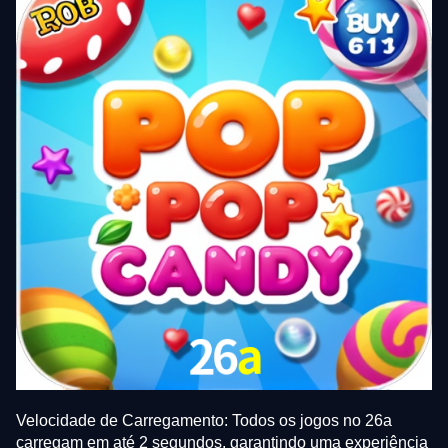
Velocidade de Carregamento: Todos os jogos no 26a
carregam em até 2 segundos, garantindo uma experiência