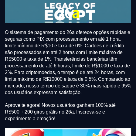
O sistema de pagamento do 26a oferece opções rápidas e
seguras como PIX com processamento em até 1 hora,
limite mínimo de R$10 e taxa de 0%. Cartões de crédito
são processados em até 2 horas com limite máximo de
R$5000 e taxa de 1%. Transferências bancárias têm
processamento de até 6 horas, limite de R$1000 e taxa de
2%. Para criptomoedas, o tempo é de até 24 horas, com
limite máximo de R$10000 e taxa de 0,5%. Comparado ao
mercado, nosso tempo de saque é 30% mais rápido e 95%
dos usuários expressam satisfação.
Aproveite agora! Novos usuários ganham 100% até
R$500 + 200 giros grátis no 26a. Inscreva-se e
experimente a emoção!