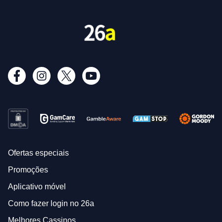
Ofertas especiais
Promoções
Aplicativo móvel
Como fazer login no 26a
Melhores Cassinos