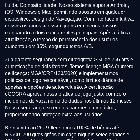
fluida. Compatibilidade: Nosso sistema suporta Android,
iOS, Windows e Mac, permitindo apostas em qualquer
dispositivo. Design de Navegação: Com interface intuitiva,
nossos usuários acessam jogos em menos passos
comparado a dois concorrentes principais. Após a última
atualização, o tempo de permanência dos usuários
aumentou em 35%, segundo testes A/B.
26a garante segurança com criptografia SSL de 256 bits e
autenticação de dois fatores. Temos licença MGA (número
de licença: MGA/CRP/123/2020) e implementamos
políticas de jogo responsável, como limites diários de
apostas e opções de autoexclusão. A certificação
eCOGRA aprova nossa prática de jogo justo, com zero
incidentes de vazamento de dados nos últimos 12 meses.
Nossa segurança excede os padrões da indústria,
proporcionando proteção extra aos usuários.
Bem-vindo ao 26a! Oferecemos 100% de bônus até
R$500, 200 giros grátis em caça-níqueis selecionados e