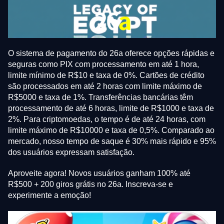
O sistema de pagamento do 26a oferece opções rápidas e
seguras como PIX com processamento em até 1 hora,
limite mínimo de R$10 e taxa de 0%. Cartões de crédito
são processados em até 2 horas com limite máximo de
R$5000 e taxa de 1%. Transferências bancárias têm
processamento de até 6 horas, limite de R$1000 e taxa de
2%. Para criptomoedas, o tempo é de até 24 horas, com
limite máximo de R$10000 e taxa de 0,5%. Comparado ao
mercado, nosso tempo de saque é 30% mais rápido e 95%
dos usuários expressam satisfação.
Aproveite agora! Novos usuários ganham 100% até
R$500 + 200 giros grátis no 26a. Inscreva-se e
experimente a emoção!