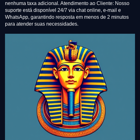
nenhuma taxa adicional. Atendimento ao Cliente: Nosso
suporte está disponível 24/7 via chat online, e-mail e
WhatsApp, garantindo resposta em menos de 2 minutos
para atender suas necessidades.