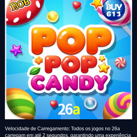
Velocidade de Carregamento: Todos os jogos no 26a
carregam em até 2 segundos, garantindo uma experiência