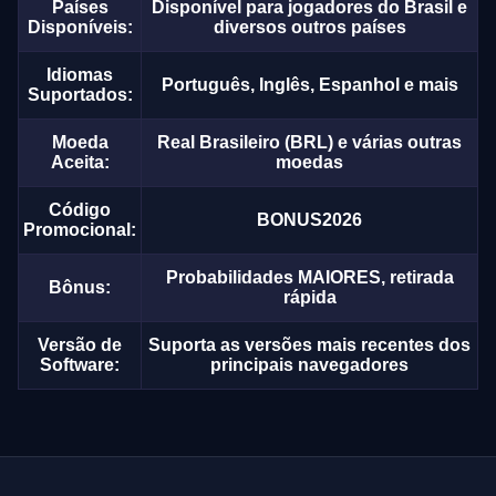
Países
Disponível para jogadores do Brasil e
Disponíveis:
diversos outros países
Idiomas
Português, Inglês, Espanhol e mais
Suportados:
Moeda
Real Brasileiro (BRL) e várias outras
Aceita:
moedas
Código
BONUS2026
Promocional:
Probabilidades MAIORES, retirada
Bônus:
rápida
Versão de
Suporta as versões mais recentes dos
Software:
principais navegadores